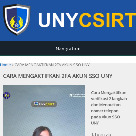
Navigation
You are here
Home
» CARA MENGAKTIFKAN 2FA AKUN SSO UNY
CARA MENGAKTIFKAN 2FA AKUN SSO UNY
Cara Mengaktifkan
verifikasi 2 langkah
dan Menautkan
nomer telepon
pada Akun SSO
UNY
1. Login via