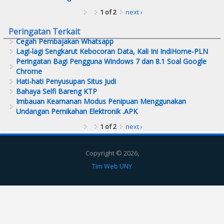
1 of 2
next ›
Peringatan Terkait
Cegah Pembajakan Whatsapp
Lagi-lagi Sengkarut Kebocoran Data, Kali Ini IndiHome-PLN
Peringatan Bagi Pengguna Windows 7 dan 8.1 Soal Google
Chrome
Hati-hati Penyusupan Situs Judi
Bahaya Selfi Bareng KTP
Imbauan Keamanan Modus Penipuan Menggunakan
Undangan Pernikahan Elektronik .APK
1 of 2
next ›
Copyright © 2026,
Tim Web UNY