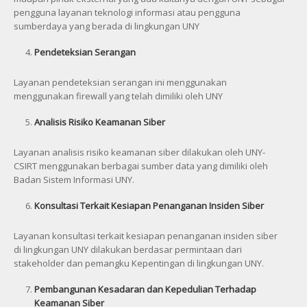
pengguna layanan teknologi informasi atau pengguna
sumberdaya yang berada di lingkungan UNY
Pendeteksian Seranga
n
Layanan pendeteksian serangan ini menggunakan
menggunakan firewall yang telah dimiliki oleh UNY
Analisis Risiko Keamanan Sibe
r
Layanan analisis risiko keamanan siber dilakukan oleh UNY-
CSIRT menggunakan berbagai sumber data yang dimiliki oleh
Badan Sistem Informasi UNY.
Konsultasi Terkait Kesiapan Penanganan Insiden Siber
Layanan konsultasi terkait kesiapan penanganan insiden siber
di lingkungan UNY dilakukan berdasar permintaan dari
stakeholder dan pemangku Kepentingan di lingkungan UNY.
Pembangunan Kesadaran
d
an Kepedulian Terhadap
Keamanan Siber