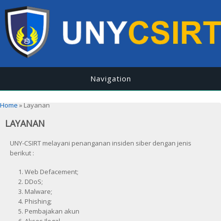
Navigation
You are here
Home
» Layanan
LAYANAN
UNY-CSIRT melayani penanganan insiden siber dengan jenis
berikut :
Web Defacement;
DDoS;
Malware;
Phishing;
Pembajakan akun