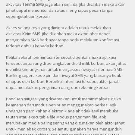
aktivitas
Terima SMS
juga akan diminta. Jika diizinkan maka aktor
jahat dapat memonitor dan atau menghapus pesan tanpa
sepengetahuan korban.
Akses selanjutnya yang diminta adalah untuk melakukan
aktivitas
Kirim SMS
. Jika diizinkan maka aktor jahat dapat
mengirimkan SMS berbayar tanpa perlu melakuan konfirmasi
terlenih dahulu kepada korban.
Ketika seluruh permintaan tersebut diberikan maka aplikasi
tersebut terpasang di perangkat android milik korban, aktor jahat
memiliki kemungkinan untuk mengakses riwayat informasi SMS-
Banking seperti kode pin dari riwayat SMS yang biasanya tidak
dihapus oleh korban. Berbekal informasi tersebut aktor jahat
dapat melakukan pengiriman uang dari rekening korban.
Panduan mitigasi yang disarankan untuk meminimalisasi risiko
keamanan dari modus penipuan menggunakan berkas .apk
undangan pernikahan elektronik adalah tidak asal membuka
tautan atau executable file.Modus pengiriman file .apk
merupakan media paling sering yang digunakan oleh aktor jahat
untuk menjebak korban. Selain itu gunakan hanya mengunduh
dan menginstal aplikasi dari sumber aplikasi resmi (Play Store